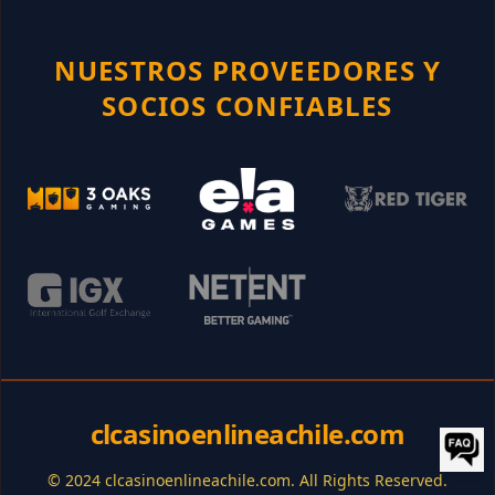
NUESTROS PROVEEDORES Y
SOCIOS CONFIABLES
clcasinoenlineachile.com
© 2024 clcasinoenlineachile.com. All Rights Reserved.