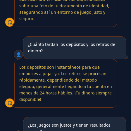
subir una foto de tu documento de identidad,
asegurando así un entorno de juego justo y
seguro.
🎧
¿Cuánto tardan los depósitos y los retiros de
dinero?
👤
Los depósitos son instantáneos para que
empieces a jugar ya. Los retiros se procesan
rápidamente, dependiendo del método
elegido, generalmente llegando a tu cuenta en
menos de 24 horas hábiles. ¡Tu dinero siempre
disponible!
🎧
¿Los juegos son justos y tienen resultados