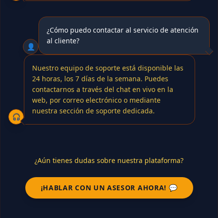
¿Cómo puedo contactar al servicio de atención
al cliente?
👤
Nuestro equipo de soporte está disponible las
24 horas, los 7 días de la semana. Puedes
contactarnos a través del chat en vivo en la
web, por correo electrónico o mediante
nuestra sección de soporte dedicada.
🎧
¿Aún tienes dudas sobre nuestra plataforma?
¡HABLAR CON UN ASESOR AHORA! 💬