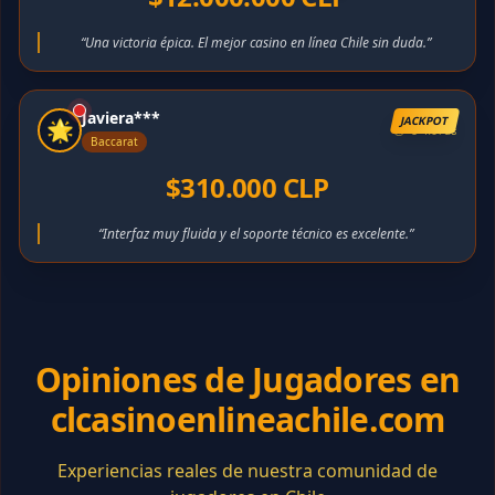
“Una victoria épica. El mejor casino en línea Chile sin duda.”
Javiera***
JACKPOT
🌟
🕒 8 horas
Baccarat
$310.000 CLP
“Interfaz muy fluida y el soporte técnico es excelente.”
Opiniones de Jugadores en
clcasinoenlineachile.com
Experiencias reales de nuestra comunidad de