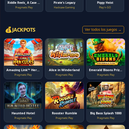
Riddle Reels_ A Case of Riches
Pirate's Legacy
Piggy Heist
Pragmatic Play
Hacksaw Gaming
Play'n GO
💰
JACKPOTS
Ver todos los juegos →
Emerald Bisons PrizeMatch
Amazing Link™ Hercules
Alice in Winderland
Pragmatic Play
Pragmatic Play
Pragmatic Play
Haunted Hotel
Rooster Rumble
Big Bass Splash 1000
Pragmatic Play
Pragmatic Play
Pragmatic Play