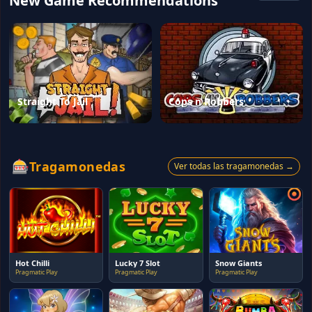
New Game Recommendations
Straight To Jail
Cops n Robbers
🎰
Tragamonedas
Ver todas las tragamonedas →
Hot Chilli
Lucky 7 Slot
Snow Giants
Pragmatic Play
Pragmatic Play
Pragmatic Play