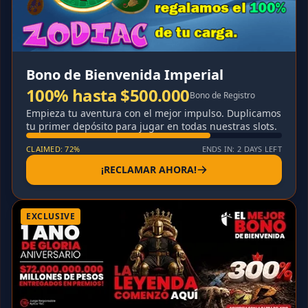
Bono de Bienvenida Imperial
100% hasta $500.000
Bono de Registro
Empieza tu aventura con el mejor impulso. Duplicamos
tu primer depósito para jugar en todas nuestras slots.
CLAIMED: 72%
ENDS IN: 2 DAYS LEFT
¡RECLAMAR AHORA!
EXCLUSIVE