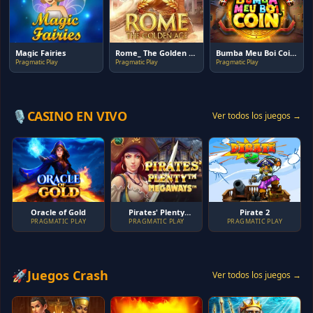
Magic Fairies
Rome_ The Golden Age
Bumba Meu Boi Coin™
Pragmatic Play
Pragmatic Play
Pragmatic Play
🎙️
CASINO EN VIVO
Ver todos los juegos →
Oracle of Gold
Pirates' Plenty
Pirate 2
MegaWays
PRAGMATIC PLAY
PRAGMATIC PLAY
PRAGMATIC PLAY
🚀
Juegos Crash
Ver todos los juegos →