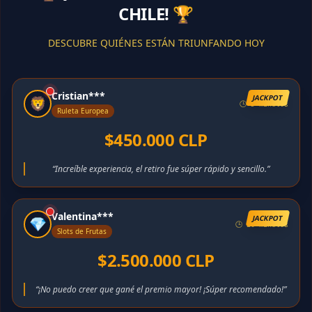
CHILE! 🏆
DESCUBRE QUIÉNES ESTÁN TRIUNFANDO HOY
Cristian***
JACKPOT
🦁
🕒 5 minutos
Ruleta Europea
$450.000 CLP
“Increíble experiencia, el retiro fue súper rápido y sencillo.”
Valentina***
JACKPOT
💎
🕒 20 minutos
Slots de Frutas
$2.500.000 CLP
“¡No puedo creer que gané el premio mayor! ¡Súper recomendado!”