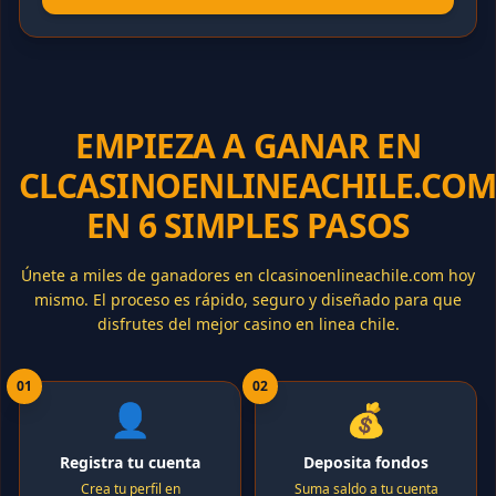
EMPIEZA A GANAR EN
CLCASINOENLINEACHILE.COM
EN 6 SIMPLES PASOS
Únete a miles de ganadores en clcasinoenlineachile.com hoy
mismo. El proceso es rápido, seguro y diseñado para que
disfrutes del mejor casino en linea chile.
01
02
👤
💰
Registra tu cuenta
Deposita fondos
Crea tu perfil en
Suma saldo a tu cuenta