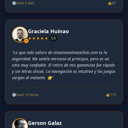
🕒
hace 3 días
👍
67
Graciela Huinao
★★★★★
5.0
✓
"Lo que más valoro de clcasinoenlineachile.com es la
seguridad. Me sentía nerviosa al principio, pero es un
sitio muy confiable. El retiro de mis ganancias fue rápido
y sin letras chicas. La navegación es intuitiva y los juegos
cargan al instante. 🌟"
🕒
hace 12 horas
👍
115
Gerson Galaz